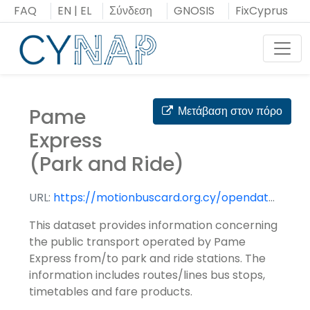
Μεταπήδηση
FAQ
EN
|
EL
Σύνδεση
GNOSIS
FixCyprus
στο
περιεχόμενο
Toggl
Pame
Μετάβαση στον πόρο
Express
(Park and Ride)
URL:
https://motionbuscard.org.cy/opendata/downloadfile?file=GTFS%5C11_google_transit.zip&rel=True
This dataset provides information concerning
the public transport operated by Pame
Express from/to park and ride stations. The
information includes routes/lines bus stops,
timetables and fare products.