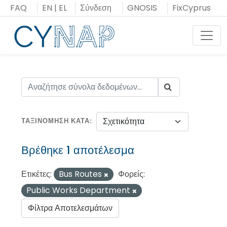
Μεταπήδηση
FAQ
EN
|
EL
Σύνδεση
GNOSIS
FixCyprus
στο
περιεχόμενο
Toggl
ΤΑΞΙΝΌΜΗΣΗ ΚΑΤΆ
Βρέθηκε 1 αποτέλεσμα
Ετικέτες:
Bus Routes
Φορείς:
Public Works Department
Φίλτρα Αποτελεσμάτων